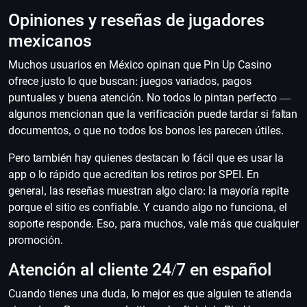
Opiniones y reseñas de jugadores
mexicanos
Muchos usuarios en México opinan que Pin Up Casino
ofrece justo lo que buscan: juegos variados, pagos
puntuales y buena atención. No todos lo pintan perfecto —
algunos mencionan que la verificación puede tardar si faltan
documentos, o que no todos los bonos les parecen útiles.
Pero también hay quienes destacan lo fácil que es usar la
app o lo rápido que acreditan los retiros por SPEI. En
general, las reseñas muestran algo claro: la mayoría repite
porque el sitio es confiable. Y cuando algo no funciona, el
soporte responde. Eso, para muchos, vale más que cualquier
promoción.
Atención al cliente 24/7 en español
Cuando tienes una duda, lo mejor es que alguien te atienda