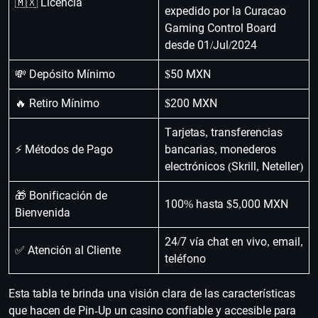
🇲🇽 Licencia
expedido por la Curacao
Gaming Control Board
desde 01/Jul/2024
💸 Depósito Mínimo
$50 MXN
🔥 Retiro Mínimo
$200 MXN
Tarjetas, transferencias
⚡ Métodos de Pago
bancarias, monederos
electrónicos (Skrill, Neteller)
🎁 Bonificación de
100% hasta $5,000 MXN
Bienvenida
24/7 vía chat en vivo, email,
✅ Atención al Cliente
teléfono
Esta tabla te brinda una visión clara de las características
que hacen de Pin-Up un casino confiable y accesible para