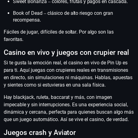
Sweet Bonanza – colores, frutas y pagos en cascada.
Book of Dead – clásico de alto riesgo con gran
recompensa.
Fáciles de jugar, difíciles de soltar. Por algo son las
favoritas.
Casino en vivo y juegos con crupier real
Si te gusta la emoción real, el casino en vivo de Pin Up es
para ti. Aquí juegas con crupieres reales en transmisiones
en directo, sin simulaciones ni máquinas. Hablas, apuestas
y sientes como si estuvieras en una sala física.
Hay blackjack, ruleta, baccarat y más, con imagen
impecable y sin interrupciones. Es una experiencia social,
dinámica y cercana, perfecta para quienes buscan algo más
que un juego automático. Así se vive el casino, de verdad.
Juegos crash y Aviator