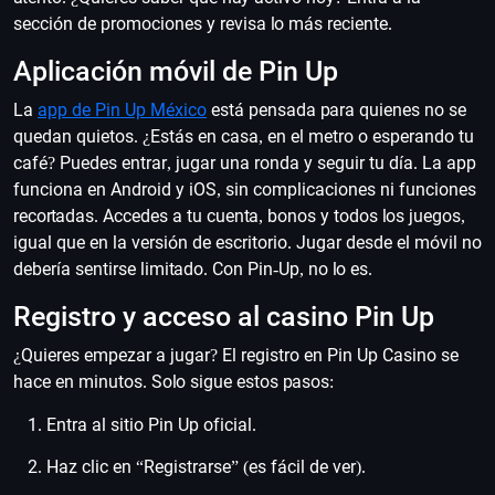
sección de promociones y revisa lo más reciente.
Aplicación móvil de Pin Up
La
app de Pin Up México
está pensada para quienes no se
quedan quietos. ¿Estás en casa, en el metro o esperando tu
café? Puedes entrar, jugar una ronda y seguir tu día. La app
funciona en Android y iOS, sin complicaciones ni funciones
recortadas. Accedes a tu cuenta, bonos y todos los juegos,
igual que en la versión de escritorio. Jugar desde el móvil no
debería sentirse limitado. Con Pin-Up, no lo es.
Registro y acceso al casino Pin Up
¿Quieres empezar a jugar? El registro en Pin Up Casino se
hace en minutos. Solo sigue estos pasos:
Entra al sitio Pin Up oficial.
Haz clic en “Registrarse” (es fácil de ver).