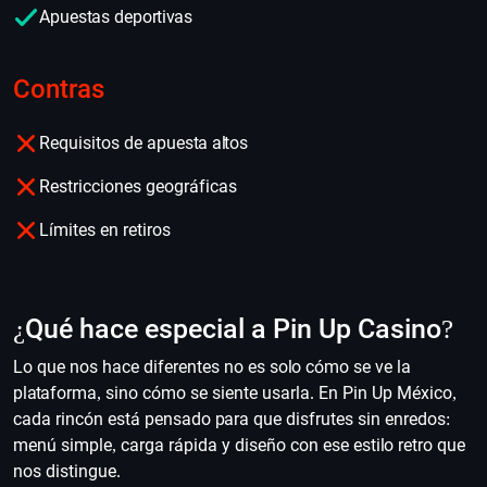
Apuestas deportivas
Contras
Requisitos de apuesta altos
Restricciones geográficas
Límites en retiros
¿Qué hace especial a Pin Up Casino?
Lo que nos hace diferentes no es solo cómo se ve la
plataforma, sino cómo se siente usarla. En Pin Up México,
cada rincón está pensado para que disfrutes sin enredos:
menú simple, carga rápida y diseño con ese estilo retro que
nos distingue.