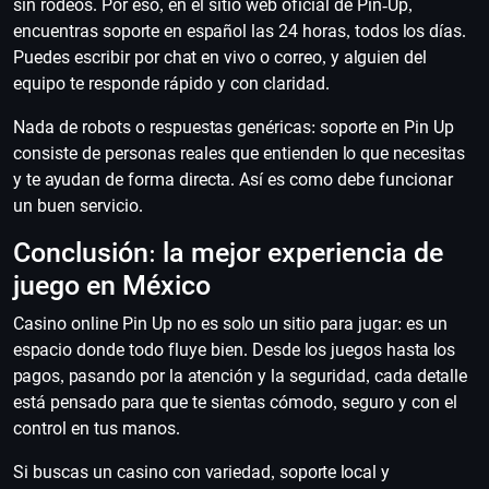
sin rodeos. Por eso, en el sitio web oficial de Pin-Up,
encuentras soporte en español las 24 horas, todos los días.
Puedes escribir por chat en vivo o correo, y alguien del
equipo te responde rápido y con claridad.
Nada de robots o respuestas genéricas: soporte en Pin Up
consiste de personas reales que entienden lo que necesitas
y te ayudan de forma directa. Así es como debe funcionar
un buen servicio.
Conclusión: la mejor experiencia de
juego en México
Casino online Pin Up no es solo un sitio para jugar: es un
espacio donde todo fluye bien. Desde los juegos hasta los
pagos, pasando por la atención y la seguridad, cada detalle
está pensado para que te sientas cómodo, seguro y con el
control en tus manos.
Si buscas un casino con variedad, soporte local y