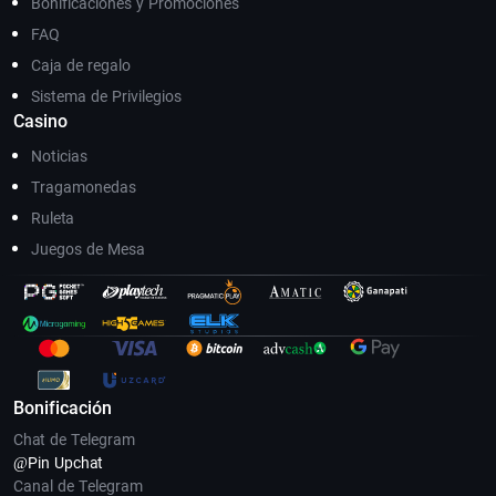
Bonificaciones y Promociones
FAQ
Caja de regalo
Sistema de Privilegios
Casino
Noticias
Tragamonedas
Ruleta
Juegos de Mesa
Bonificación
Chat de Telegram
@Pin Upсhat
Canal de Telegram