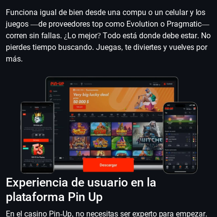
Funciona igual de bien desde una compu o un celular y los
juegos —de proveedores top como Evolution o Pragmatic—
corren sin fallas. ¿Lo mejor? Todo está donde debe estar. No
pierdes tiempo buscando. Juegas, te diviertes y vuelves por
más.
Experiencia de usuario en la
plataforma Pin Up
En el casino Pin-Up, no necesitas ser experto para empezar.