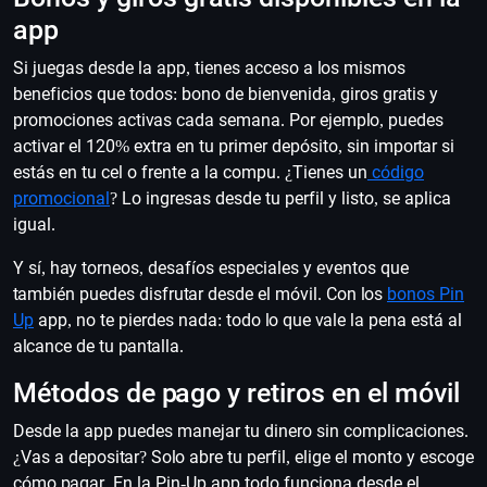
app
Si juegas desde la app, tienes acceso a los mismos
beneficios que todos: bono de bienvenida, giros gratis y
promociones activas cada semana. Por ejemplo, puedes
activar el 120% extra en tu primer depósito, sin importar si
estás en tu cel o frente a la compu. ¿Tienes un
código
promocional
? Lo ingresas desde tu perfil y listo, se aplica
igual.
Y sí, hay torneos, desafíos especiales y eventos que
también puedes disfrutar desde el móvil. Con los
bonos Pin
Up
app, no te pierdes nada: todo lo que vale la pena está al
alcance de tu pantalla.
Métodos de pago y retiros en el móvil
Desde la app puedes manejar tu dinero sin complicaciones.
¿Vas a depositar? Solo abre tu perfil, elige el monto y escoge
cómo pagar. En la Pin-Up app todo funciona desde el