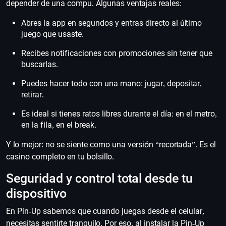
depender de una compu. Algunas ventajas reales:
Abres la app en segundos y entras directo al último
juego que usaste.
Recibes notificaciones con promociones sin tener que
buscarlas.
Puedes hacer todo con una mano: jugar, depositar,
retirar.
Es ideal si tienes ratos libres durante el día: en el metro,
en la fila, en el break.
Y lo mejor: no se siente como una versión “recortada”. Es el
casino completo en tu bolsillo.
Seguridad y control total desde tu
dispositivo
En Pin-Up sabemos que cuando juegas desde el celular,
necesitas sentirte tranquilo. Por eso, al instalar la Pin-Up