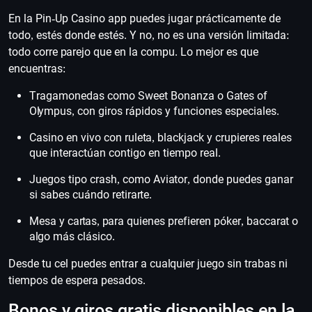
En la Pin-Up Casino app puedes jugar prácticamente de
todo, estés donde estés. Y no, no es una versión limitada:
todo corre parejo que en la compu. Lo mejor es que
encuentras:
Tragamonedas como Sweet Bonanza o Gates of
Olympus, con giros rápidos y funciones especiales.
Casino en vivo con ruleta, blackjack y crupieres reales
que interactúan contigo en tiempo real.
Juegos tipo crash, como Aviator, donde puedes ganar
si sabes cuándo retirarte.
Mesa y cartas, para quienes prefieren póker, baccarat o
algo más clásico.
Desde tu cel puedes entrar a cualquier juego sin trabas ni
tiempos de espera pesados.
Bonos y giros gratis disponibles en la