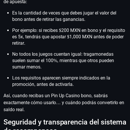
de apuesta:
Es la cantidad de veces que debes jugar el valor del
bono antes de retirar las ganancias.
Por ejemplo: si recibes $200 MXN en bono y el requisito
es 5x, tendrás que apostar $1,000 MXN antes de poder
retirar.
No todos los juegos cuentan igual: tragamonedas
suelen sumar el 100%, mientras que otros pueden
sumar menos.
Los requisitos aparecen siempre indicados en la
promoción, antes de activarla.
Así, cuando recibas un Pin Up Casino bono, sabrás
exactamente cómo usarlo… y cuándo podrás convertirlo en
saldo real.
Seguridad y transparencia del sistema