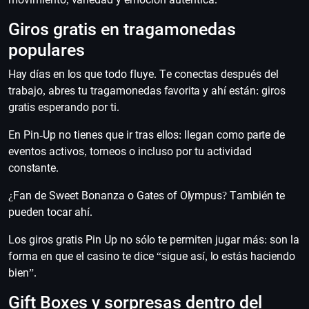
Giros gratis en tragamonedas
populares
Hay días en los que todo fluye. Te conectas después del
trabajo, abres tu tragamonedas favorita y ahí están: giros
gratis esperando por ti.
En Pin-Up no tienes que ir tras ellos: llegan como parte de
eventos activos, torneos o incluso por tu actividad
constante.
¿Fan de Sweet Bonanza o Gates of Olympus? También te
pueden tocar ahí.
Los giros gratis Pin Up no sólo te permiten jugar más: son la
forma en que el casino te dice “sigue así, lo estás haciendo
bien”.
Gift Boxes y sorpresas dentro del