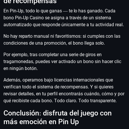
de recompensas
En Pin-Up, todo lo que ganas — te lo has ganado. Cada
bono Pin-Up Casino se asigna a través de un sistema
automatizado que responde únicamente a tu actividad real.
No hay reparto manual ni favoritismos: si cumples con las
condiciones de una promoción, el bono llega solo.
Por ejemplo, tras completar una serie de giros en
tragamonedas, puedes ver activado un bono sin hacer clic
en ningún botón.
Además, operamos bajo licencias internacionales que
verifican todo el sistema de recompensas. Y si quieres
revisar detalles, en tu perfil encontrarás cuándo, cómo y por
qué recibiste cada bono. Todo claro. Todo transparente.
Conclusión: disfruta del juego con
más emoción en Pin Up