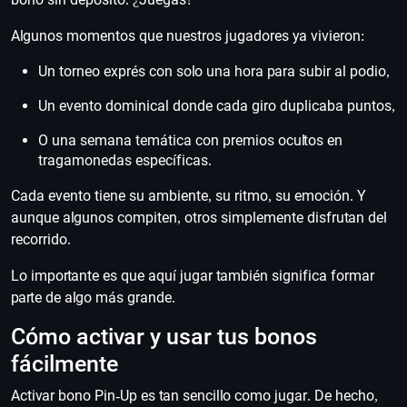
Algunos momentos que nuestros jugadores ya vivieron:
Un torneo exprés con solo una hora para subir al podio,
Un evento dominical donde cada giro duplicaba puntos,
O una semana temática con premios ocultos en
tragamonedas específicas.
Cada evento tiene su ambiente, su ritmo, su emoción. Y
aunque algunos compiten, otros simplemente disfrutan del
recorrido.
Lo importante es que aquí jugar también significa formar
parte de algo más grande.
Cómo activar y usar tus bonos
fácilmente
Activar bono Pin-Up es tan sencillo como jugar. De hecho,