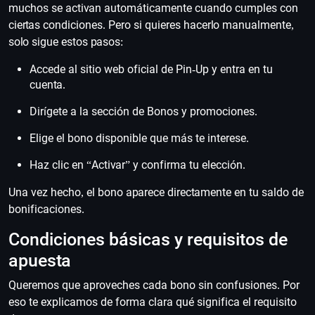
muchos se activan automáticamente cuando cumples con
ciertas condiciones. Pero si quieres hacerlo manualmente,
solo sigue estos pasos:
Accede al sitio web oficial de Pin-Up y entra en tu
cuenta.
Dirígete a la sección de Bonos y promociones.
Elige el bono disponible que más te interese.
Haz clic en “Activar” y confirma tu elección.
Una vez hecho, el bono aparece directamente en tu saldo de
bonificaciones.
Condiciones básicas y requisitos de
apuesta
Queremos que aproveches cada bono sin confusiones. Por
eso te explicamos de forma clara qué significa el requisito