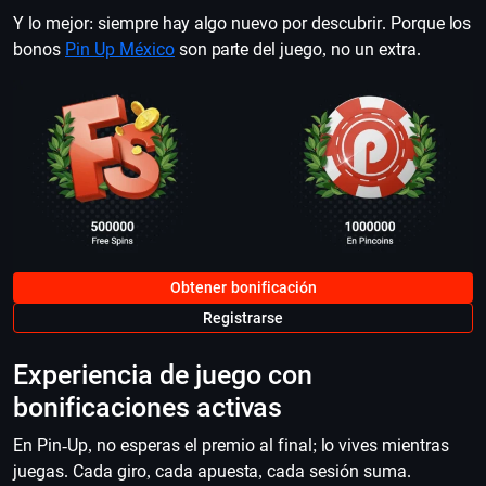
Y lo mejor: siempre hay algo nuevo por descubrir. Porque los
bonos
Pin Up México
son parte del juego, no un extra.
Obtener bonificación
Registrarse
Experiencia de juego con
bonificaciones activas
En Pin-Up, no esperas el premio al final; lo vives mientras
juegas. Cada giro, cada apuesta, cada sesión suma.