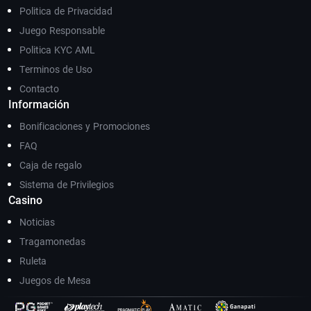
Politica de Privacidad
Juego Responsable
Politica KYC AML
Terminos de Uso
Contacto
Información
Bonificaciones y Promociones
FAQ
Caja de regalo
Sistema de Privilegios
Casino
Noticias
Tragamonedas
Ruleta
Juegos de Mesa